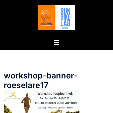
Ga
naar
de
inhoud
Toggle
menu
workshop-banner-
roeselare17